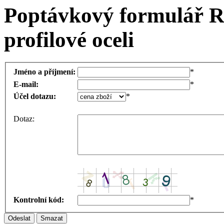
Poptávkový formulář R
profilové oceli
Jméno a příjmení:
*
E-mail:
*
Účel dotazu:
*
Dotaz:
Kontrolní kód:
*