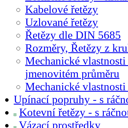
Kabelové řetězy
Uzlované řetězy
Řetězy dle DIN 5685
Rozměry, Řetězy z kruh
Mechanické vlastnosti 
jmenovitém průměru
Mechanické vlastnos
Upínací popruhy - s ráčn
Kotevní řetězy - s ráčn
Vázací prostředky