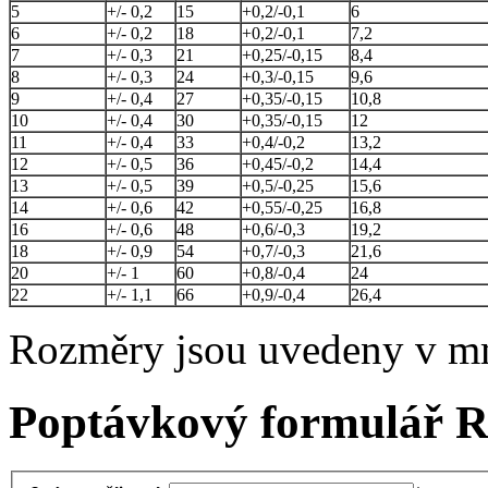
5
+/- 0,2
15
+0,2/-0,1
6
6
+/- 0,2
18
+0,2/-0,1
7,2
7
+/- 0,3
21
+0,25/-0,15
8,4
8
+/- 0,3
24
+0,3/-0,15
9,6
9
+/- 0,4
27
+0,35/-0,15
10,8
10
+/- 0,4
30
+0,35/-0,15
12
11
+/- 0,4
33
+0,4/-0,2
13,2
12
+/- 0,5
36
+0,45/-0,2
14,4
13
+/- 0,5
39
+0,5/-0,25
15,6
14
+/- 0,6
42
+0,55/-0,25
16,8
16
+/- 0,6
48
+0,6/-0,3
19,2
18
+/- 0,9
54
+0,7/-0,3
21,6
20
+/- 1
60
+0,8/-0,4
24
22
+/- 1,1
66
+0,9/-0,4
26,4
Rozměry jsou uvedeny v m
Poptávkový formulář R