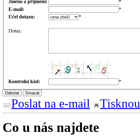
Jméno a příjmení:
*
E-mail:
*
Účel dotazu:
*
Dotaz:
Kontrolní kód:
*
Poslat na e-mail
Tisknou
Co u nás najdete