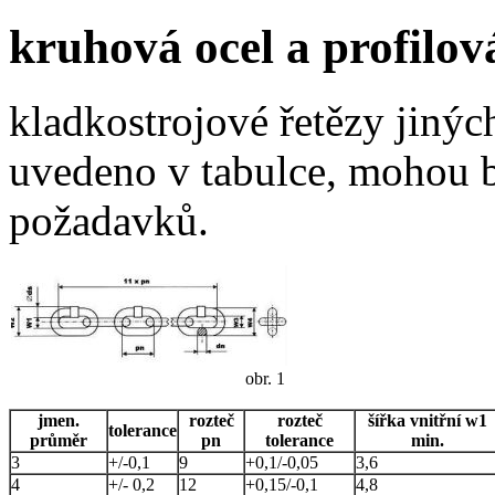
kruhová ocel a profilov
kladkostrojové řetězy jiných
uvedeno v tabulce, mohou 
požadavků.
obr. 1
jmen.
rozteč
rozteč
šířka vnitřní w1
tolerance
průměr
pn
tolerance
min.
3
+/-0,1
9
+0,1/-0,05
3,6
4
+/- 0,2
12
+0,15/-0,1
4,8