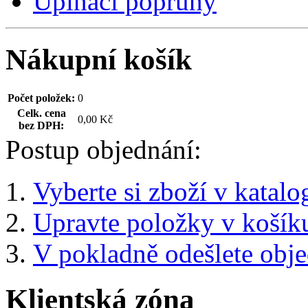
Upínací popruhy
Nákupní košík
Počet položek:
0
Celk. cena
0,00 Kč
bez DPH:
Postup objednání:
Vyberte si zboží v katalo
Upravte položky v košík
V pokladně odešlete obj
Klientská zóna