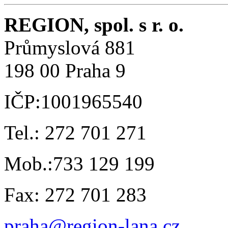
REGION, spol. s r. o.
Průmyslová 881
198 00 Praha 9
IČP:1001965540
Tel.: 272 701 271
Mob.:733 129 199
Fax: 272 701 283
praha@region-lana.cz