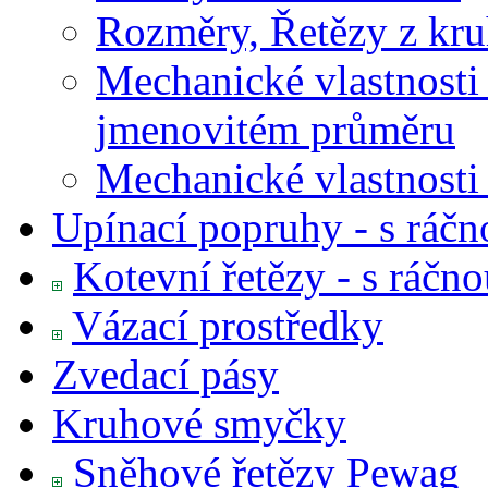
Rozměry, Řetězy z kruh
Mechanické vlastnosti 
jmenovitém průměru
Mechanické vlastnos
Upínací popruhy - s ráčn
Kotevní řetězy - s ráčn
Vázací prostředky
Zvedací pásy
Kruhové smyčky
Sněhové řetězy Pewag