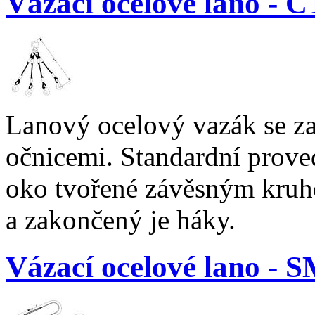
Vázací ocelové lano 
Lanový ocelový vazák se z
očnicemi. Standardní prove
oko tvořené závěsným kru
a zakončený je háky.
Vázací ocelové lano 