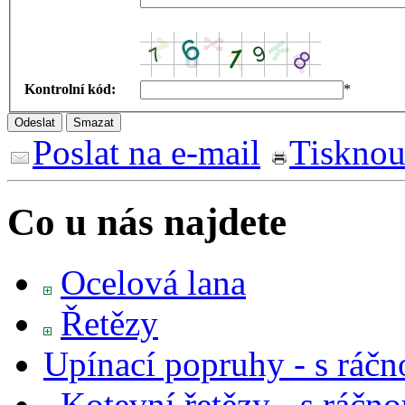
Kontrolní kód:
*
Poslat na e-mail
Tisknou
Co u nás najdete
Ocelová lana
Řetězy
Upínací popruhy - s ráčn
Kotevní řetězy - s ráčn