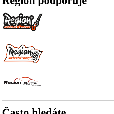
Region podporuje
Často hledáte