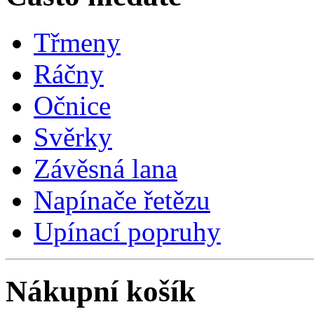
Třmeny
Ráčny
Očnice
Svěrky
Závěsná lana
Napínače řetězu
Upínací popruhy
Nákupní košík