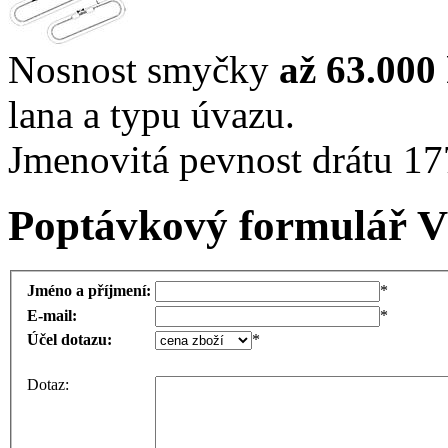
Nosnost smyčky
až 63.000
lana a typu úvazu.
Jmenovitá pevnost drátu 1
Poptávkový formulář Vá
Jméno a příjmení:
*
E-mail:
*
Účel dotazu:
*
Dotaz: