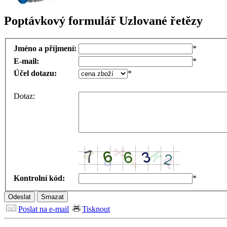
Poptávkový formulář Uzlované řetězy
Jméno a příjmení:
*
E-mail:
*
Účel dotazu:
*
Dotaz:
Kontrolní kód:
*
Poslat na e-mail
Tisknout