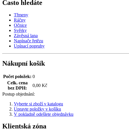
Často hledáte
Třmeny
Ráčny
Očnice
Svěrky
Závěsná lana
Napínače řetězu
Upínací popruhy
Nákupní košík
Počet položek:
0
Celk. cena
0,00 Kč
bez DPH:
Postup objednání:
Vyberte si zboží v katalogu
Upravte položky v košíku
V pokladně odešlete objednávku
Klientská zóna