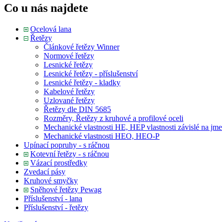
Co u nás najdete
Ocelová lana
Řetězy
Článkové řetězy Winner
Normové řetězy
Lesnické řetězy
Lesnické řetězy - příslušenství
Lesnické řetězy - kladky
Kabelové řetězy
Uzlované řetězy
Řetězy dle DIN 5685
Rozměry, Řetězy z kruhové a profilové oceli
Mechanické vlastnosti HE, HEP vlastnosti závislé na j
Mechanické vlastnosti HEO, HEO-P
Upínací popruhy - s ráčnou
Kotevní řetězy - s ráčnou
Vázací prostředky
Zvedací pásy
Kruhové smyčky
Sněhové řetězy Pewag
Příslušenství - lana
Příslušenství - řetězy