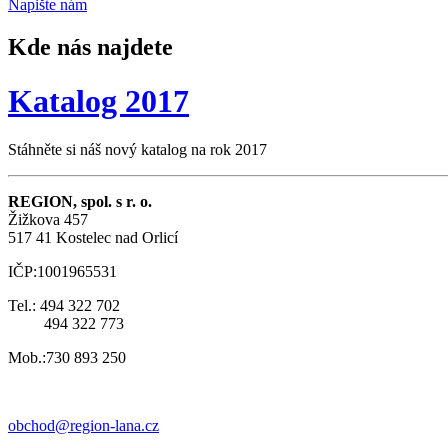
Napište
nám
Kde nás najdete
Katalog 2017
Stáhněte si náš nový katalog na rok 2017
REGION, spol. s r. o.
Žižkova 457
517 41 Kostelec nad Orlicí
IČP:1001965531
Tel.: 494 322 702
494 322 773
Mob.:730 893 250
obchod@region-lana.cz