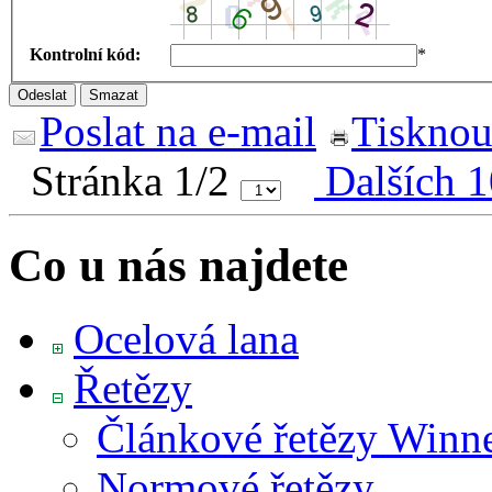
Kontrolní kód:
*
Poslat na e-mail
Tisknou
Stránka 1/2
Dalších 1
Co u nás najdete
Ocelová lana
Řetězy
Článkové řetězy Winn
Normové řetězy