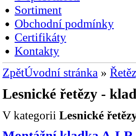
Sortiment
Obchodní podmínky
Certifikáty
Kontakty
Zpět
Úvodní stránka
»
Řetě
Lesnické řetězy - kla
V kategorii
Lesnické řetěz
Montážní kladka A-LR