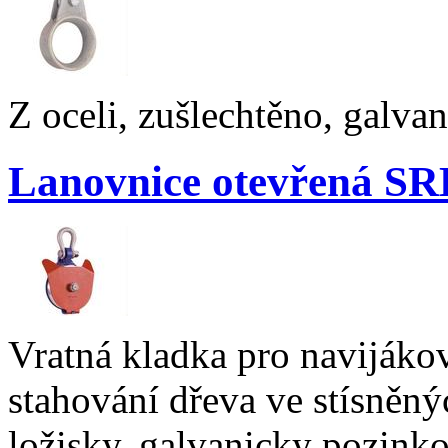
Z oceli, zušlechtěno, galva
Lanovnice otevřená SR
Vratná kladka pro navijákov
stahování dřeva ve stísněn
ložisky, galvanicky pozink