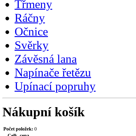
Třmeny
Ráčny
Očnice
Svěrky
Závěsná lana
Napínače řetězu
Upínací popruhy
Nákupní košík
Počet položek:
0
Celk. cena