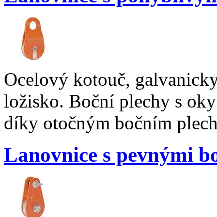
Ocelový kotouč, galvanick
ložisko. Boční plechy s ok
díky otočným bočním plec
Lanovnice s pevnými b