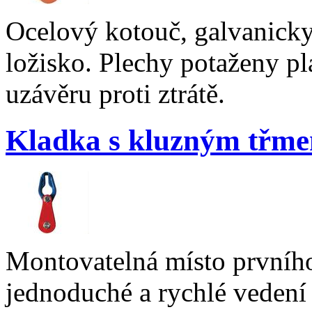
Ocelový kotouč, galvanick
ložisko. Plechy potaženy p
uzávěru proti ztrátě.
Kladka s kluzným tř
Montovatelná místo prvníh
jednoduché a rychlé vedení 