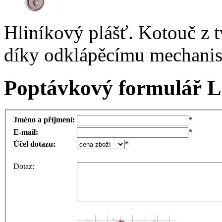
Hliníkový plášť. Kotouč z t
díky odklápěcímu mechanis
Poptávkový formulář Le
Jméno a příjmení:
*
E-mail:
*
Účel dotazu:
*
Dotaz: