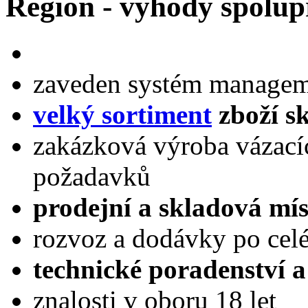
Region - výhody spolup
zaveden systém managem
velký sortiment
zboží s
zakázková výroba vázacíc
požadavků
prodejní a skladová mís
rozvoz a dodávky po cel
technické poradenství a
znalosti v oboru 18 let