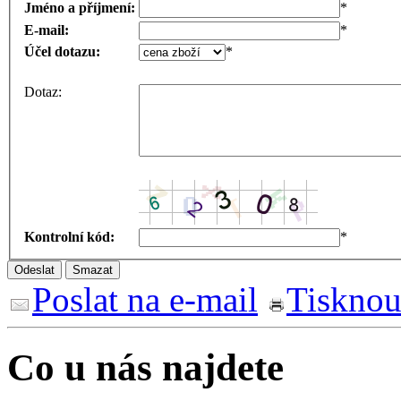
Jméno a příjmení:
*
E-mail:
*
Účel dotazu:
*
Dotaz:
Kontrolní kód:
*
Poslat na e-mail
Tisknou
Co u nás najdete