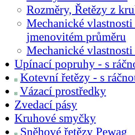
Rozměry, Řetězy z kruh
Mechanické vlastnosti 
jmenovitém průměru
Mechanické vlastnos
Upínací popruhy - s ráčn
Kotevní řetězy - s ráčn
Vázací prostředky
Zvedací pásy
Kruhové smyčky
Sněhové řetězy Pewag