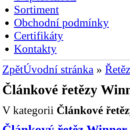
Sortiment
Obchodní podmínky
Certifikáty
Kontakty
Zpět
Úvodní stránka
»
Řetě
Článkové řetězy Win
V kategorii
Článkové řetě
Článkový řetěz Winner