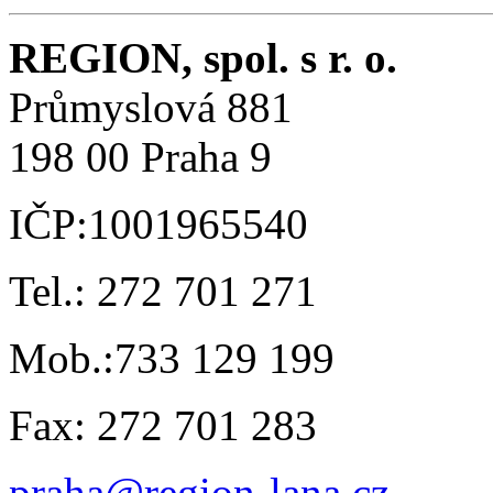
REGION, spol. s r. o.
Průmyslová 881
198 00 Praha 9
IČP:1001965540
Tel.: 272 701 271
Mob.:733 129 199
Fax: 272 701 283
praha@region-lana.cz