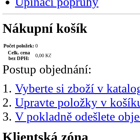
Upínací popruhy
Nákupní košík
Počet položek:
0
Celk. cena
0,00 Kč
bez DPH:
Postup objednání:
Vyberte si zboží v katalo
Upravte položky v košík
V pokladně odešlete obj
Klientská zóna