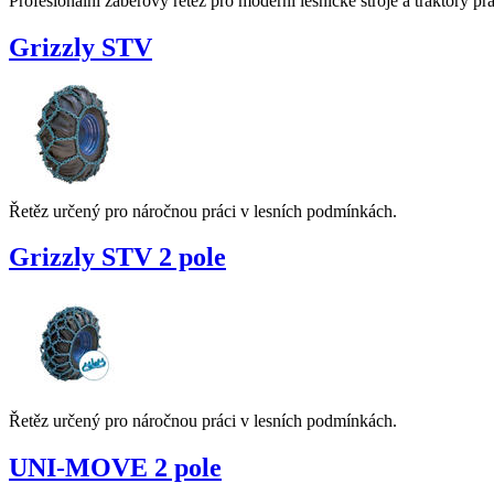
Profesionální záběrový řetěz pro moderní lesnické stroje a traktory pr
Grizzly STV
Řetěz určený pro náročnou práci v lesních podmínkách.
Grizzly STV 2 pole
Řetěz určený pro náročnou práci v lesních podmínkách.
UNI-MOVE 2 pole