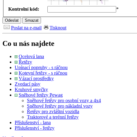
Kontrolní kód:
*
Poslat na e-mail
Tisknout
Co u nás najdete
Ocelová lana
Řetězy
Upínací popruhy - s ráčnou
Kotevní řetězy - s ráčnou
Vázací prostředky
Zvedací pásy
Kruhové smyčky
Sněhové řetězy Pewag
Sněhové řetězy pro osobní vozy a 4x4
Sněhové řetězy pro nákladní vozy
Řetězy pro zvláštní vozidla
Traktorové a terénní řetězy
Příslušenství - lana
Příslušenství - řetězy