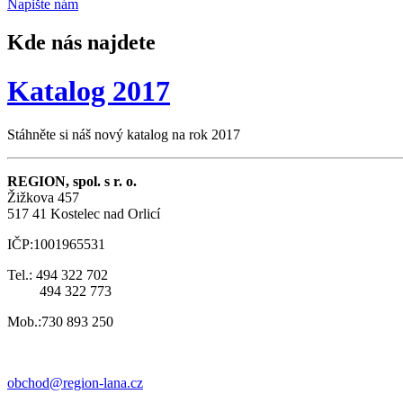
Napište
nám
Kde nás najdete
Katalog 2017
Stáhněte si náš nový katalog na rok 2017
REGION, spol. s r. o.
Žižkova 457
517 41 Kostelec nad Orlicí
IČP:1001965531
Tel.: 494 322 702
494 322 773
Mob.:730 893 250
obchod@region-lana.cz