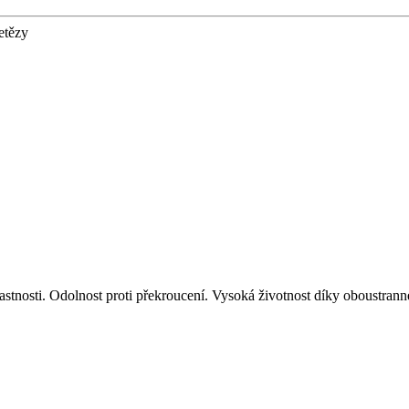
etězy
stnosti. Odolnost proti překroucení. Vysoká životnost díky oboustranné