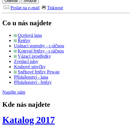
Poslat na e-mail
Tisknout
Co u nás najdete
Ocelová lana
Řetězy
Upínací popruhy - s ráčnou
Kotevní řetězy - s ráčnou
Vázací prostředky
Zvedací pásy
Kruhové smyčky
Sněhové řetězy Pewag
Příslušenství - lana
Příslušenství - řetězy
Napište
nám
Kde nás najdete
Katalog 2017