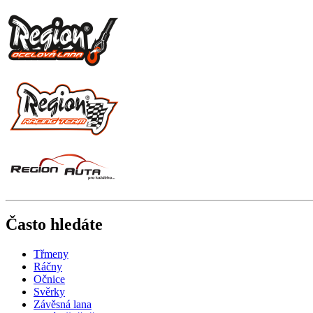
Často hledáte
Třmeny
Ráčny
Očnice
Svěrky
Závěsná lana