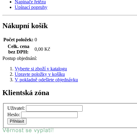
Napínače řetězu
Upínací popruhy
Nákupní košík
Počet položek:
0
Celk. cena
0,00 Kč
bez DPH:
Postup objednání:
Vyberte si zboží v katalogu
Upravte položky v košíku
V pokladně odešlete objednávku
Klientská zóna
Uživatel:
Heslo: