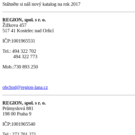
Stáhněte si náš nový katalog na rok 2017
REGION, spol. s r. o.
Žižkova 457
517 41 Kostelec nad Orlicí
IČP:1001965531
Tel.: 494 322 702
494 322 773
Mob.:730 893 250
obchod@region-lana.cz
REGION, spol. s r. o.
Průmyslová 881
198 00 Praha 9
IČP:1001965540
Tel.: 272 701 271