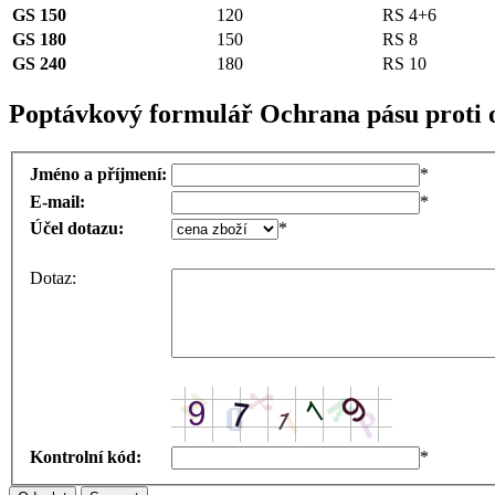
GS 150
120
RS 4+6
GS 180
150
RS 8
GS 240
180
RS 10
Poptávkový formulář Ochrana pásu proti
Jméno a příjmení:
*
E-mail:
*
Účel dotazu:
*
Dotaz:
Kontrolní kód:
*