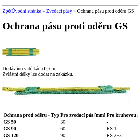
Zpět
Úvodní stránka
»
Zvedací pásy
» Ochrana pásu proti oděru GS
Ochrana pásu proti oděru GS
Dodáváno v délkách 0,5 m.
Zvláštní délky lze dodat na zakázku.
Ochrana proti oděru -
Typ
Pro zvedací pás [mm]
Pro kruhovou
GS 50
30
-
GS 90
60
RS 1
GS 120
90
RS 2+3