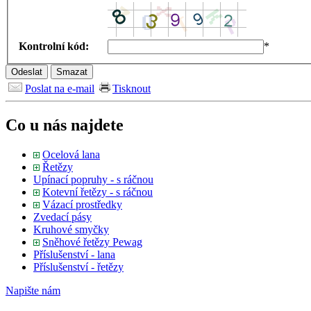
Kontrolní kód:
*
Poslat na e-mail
Tisknout
Co u nás najdete
Ocelová lana
Řetězy
Upínací popruhy - s ráčnou
Kotevní řetězy - s ráčnou
Vázací prostředky
Zvedací pásy
Kruhové smyčky
Sněhové řetězy Pewag
Příslušenství - lana
Příslušenství - řetězy
Napište
nám