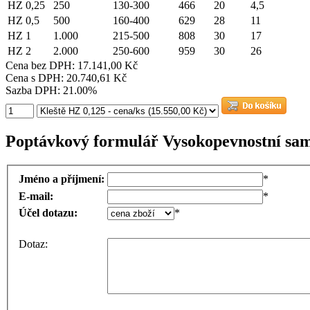
HZ 0,25
250
130-300
466
20
4,5
HZ 0,5
500
160-400
629
28
11
HZ 1
1.000
215-500
808
30
17
HZ 2
2.000
250-600
959
30
26
Cena bez DPH: 17.141,00 Kč
Cena s DPH: 20.740,61 Kč
Sazba DPH: 21.00%
Poptávkový formulář Vysokopevnostní sam
Jméno a příjmení:
*
E-mail:
*
Účel dotazu:
*
Dotaz: