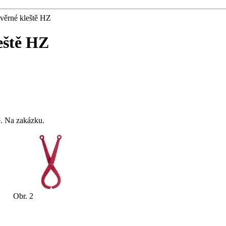
věrné kleště HZ
eště HZ
é. Na zakázku.
Obr. 2