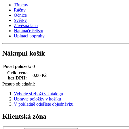
Třmeny
Ráčny
Očnice
Svěrky
Závěsná lana
Napínače řetězu
Upínací popruhy
Nákupní košík
Počet položek:
0
Celk. cena
0,00 Kč
bez DPH:
Postup objednání:
Vyberte si zboží v katalogu
Upravte položky v košíku
V pokladně odešlete objednávku
Klientská zóna