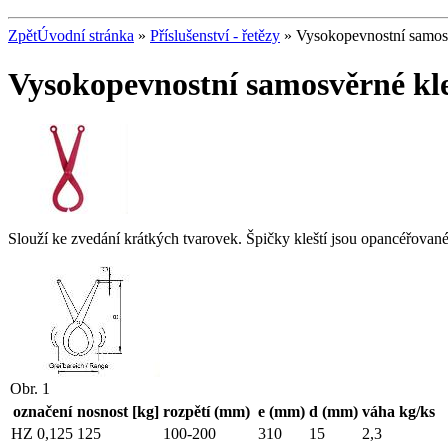
Zpět
Úvodní stránka
»
Příslušenství - řetězy
» Vysokopevnostní samos
Vysokopevnostní samosvěrné kl
Slouží ke zvedání krátkých tvarovek. Špičky kleští jsou opancéřovan
Obr. 1
označení
nosnost [kg]
rozpětí (mm)
e (mm)
d (mm)
váha kg/ks
HZ 0,125
125
100-200
310
15
2,3